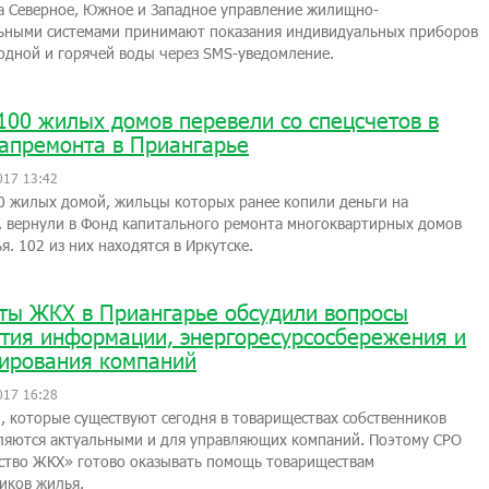
а Северное, Южное и Западное управление жилищно-
ьными системами принимают показания индивидуальных приборов
одной и горячей воды через SMS-уведомление.
100 жилых домов перевели со спецсчетов в
апремонта в Приангарье
017 13:42
 жилых домой, жильцы которых ранее копили деньги на
, вернули в Фонд капитального ремонта многоквартирных домов
я. 102 из них находятся в Иркутске.
ты ЖКХ в Приангарье обсудили вопросы
тия информации, энергоресурсосбережения и
ирования компаний
017 16:28
 которые существуют сегодня в товариществах собственников
ляются актуальными и для управляющих компаний. Поэтому СРО
ство ЖКХ» готово оказывать помощь товариществам
иков жилья.