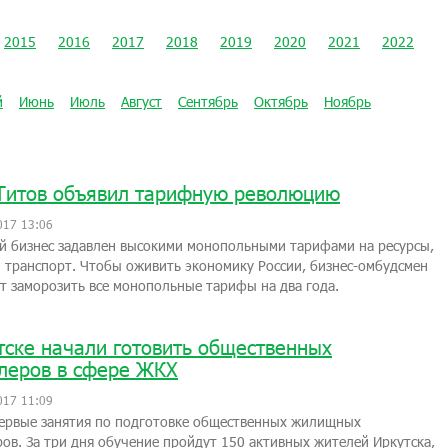
2015
2016
2017
2018
2019
2020
2021
2022
й
Июнь
Июль
Август
Сентябрь
Октябрь
Ноябрь
Титов объявил тарифную революцию
017 13:06
й бизнес задавлен высокими монопольными тарифами на ресурсы,
 транспорт. Чтобы оживить экономику России, бизнес-омбудсмен
т заморозить все монопольные тарифы на два года.
тске начали готовить общественных
леров в сфере ЖКХ
017 11:09
ервые занятия по подготовке общественных жилищных
ов. За три дня обучение пройдут 150 активных жителей Иркутска,