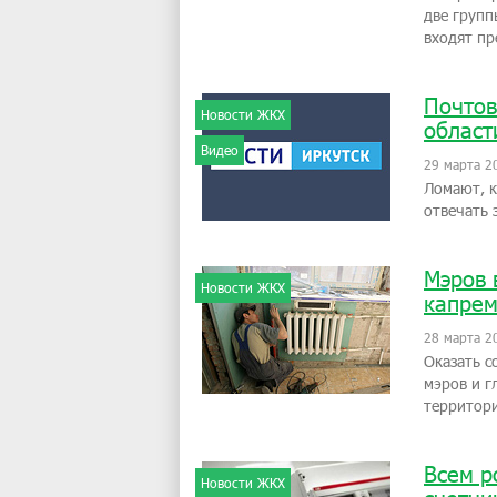
две групп
входят пр
Почтов
Новости ЖКХ
област
Видео
29 марта 2
Ломают, к
отвечать 
Мэров 
Новости ЖКХ
капрем
28 марта 2
Оказать с
мэров и г
территор
Всем р
Новости ЖКХ