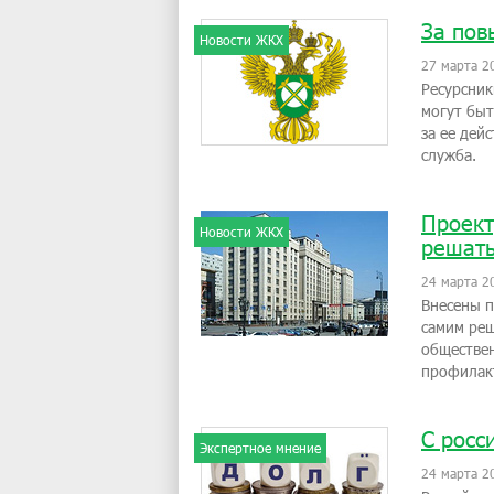
За пов
Новости ЖКХ
27 марта 2
Ресурсник
могут бы
за ее дей
служба.
Проект
Новости ЖКХ
решать
24 марта 2
Внесены п
самим реш
обществен
профилак
С росс
Экспертное мнение
24 марта 2