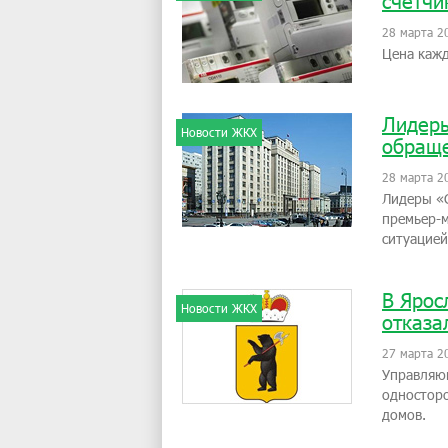
счетчи
28 марта 2
Цена кажд
Лидеры
Новости ЖКХ
обраще
28 марта 2
Лидеры «
премьер-м
ситуацией
В Ярос
Новости ЖКХ
отказа
27 марта 2
Управляющ
односторо
домов.