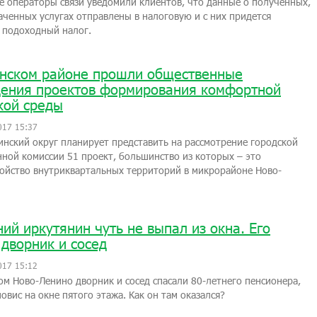
е операторы связи уведомили клиентов, что данные о полученных,
аченных услугах отправлены в налоговую и с них придется
 подоходный налог.
нском районе прошли общественные
ения проектов формирования комфортной
кой среды
017 15:37
инский округ планирует представить на рассмотрение городской
ной комиссии 51 проект, большинство из которых – это
ойство внутриквартальных территорий в микрорайоне Ново-
ний иркутянин чуть не выпал из окна. Его
 дворник и сосед
017 15:12
ом Ново-Ленино дворник и сосед спасали 80-летнего пенсионера,
овис на окне пятого этажа. Как он там оказался?