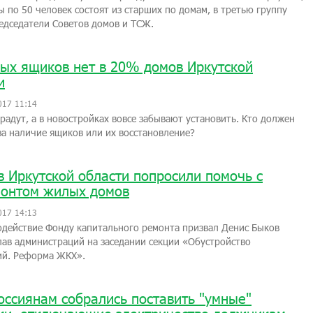
ы по 50 человек состоят из старших по домам, в третью группу
едседатели Советов домов и ТСЖ.
ых ящиков нет в 20% домов Иркутской
и
017 11:14
радут, а в новостройках вовсе забывают установить. Кто должен
за наличие ящиков или их восстановление?
в Иркутской области попросили помочь с
онтом жилых домов
017 14:13
одействие Фонду капитального ремонта призвал Денис Быков
лав администраций на заседании секции «Обустройство
ий. Реформа ЖКХ».
оссиянам собрались поставить "умные"