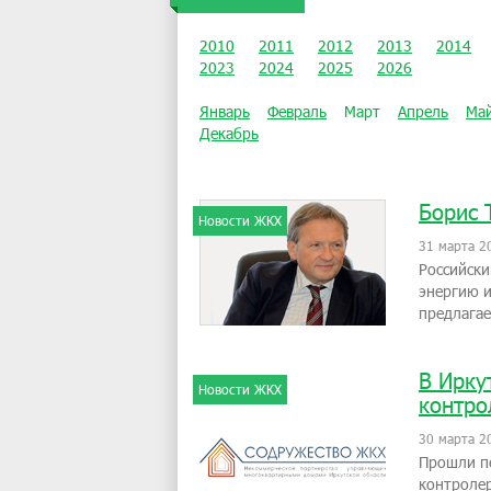
2010
2011
2012
2013
2014
2023
2024
2025
2026
Январь
Февраль
Март
Апрель
Ма
Декабрь
Борис 
Новости ЖКХ
31 марта 2
Российски
энергию и
предлагае
В Ирку
Новости ЖКХ
контро
30 марта 2
Прошли п
контролер