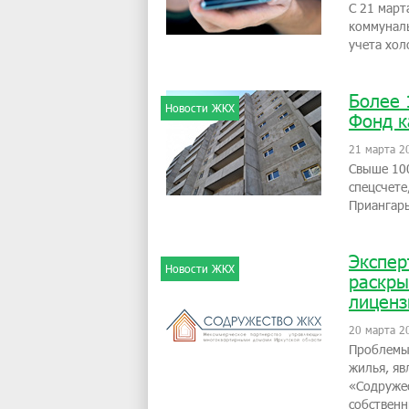
С 21 март
коммунал
учета хол
Более 
Новости ЖКХ
Фонд к
21 марта 2
Свыше 100
спецсчете
Приангарь
Экспер
Новости ЖКХ
раскры
лиценз
20 марта 2
Проблемы,
жилья, яв
«Содруже
собственн