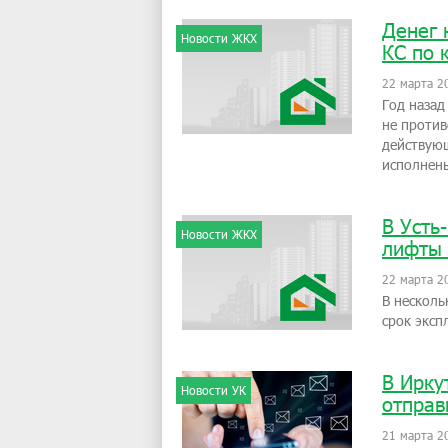
Денег 
Новости ЖКХ
КС по 
22 марта 2
Год назад
не против
действующ
исполнен
В Усть
Новости ЖКХ
лифты 
22 марта 2
В несколь
срок эксп
В Ирку
Новости УК
отправ
21 марта 2