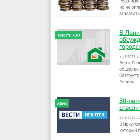
Российски
но не опл
заплатить
В Лени
Новости ЖКХ
обсужд
городс
23 марта 2
Всего Лен
обществен
благоустр
Ленино.
80-лет
Видео
спасли
23 марта 2
В Иркутск
который п