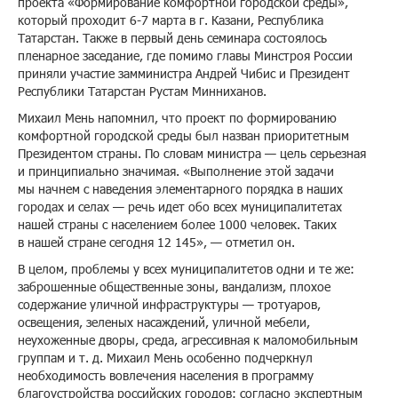
проекта «Формирование комфортной городской среды»,
который проходит 6-7 марта в г. Казани, Республика
Татарстан. Также в первый день семинара состоялось
пленарное заседание, где помимо главы Минстроя России
приняли участие замминистра Андрей Чибис и Президент
Республики Татарстан Рустам Минниханов.
Михаил Мень напомнил, что проект по формированию
комфортной городской среды был назван приоритетным
Президентом страны. По словам министра — цель серьезная
и принципиально значимая. «Выполнение этой задачи
мы начнем с наведения элементарного порядка в наших
городах и селах — речь идет обо всех муниципалитетах
нашей страны с населением более 1000 человек. Таких
в нашей стране сегодня 12 145», — отметил он.
В целом, проблемы у всех муниципалитетов одни и те же:
заброшенные общественные зоны, вандализм, плохое
содержание уличной инфраструктуры — тротуаров,
освещения, зеленых насаждений, уличной мебели,
неухоженные дворы, среда, агрессивная к маломобильным
группам и т. д. Михаил Мень особенно подчеркнул
необходимость вовлечения населения в программу
благоустройства российских городов: согласно экспертным