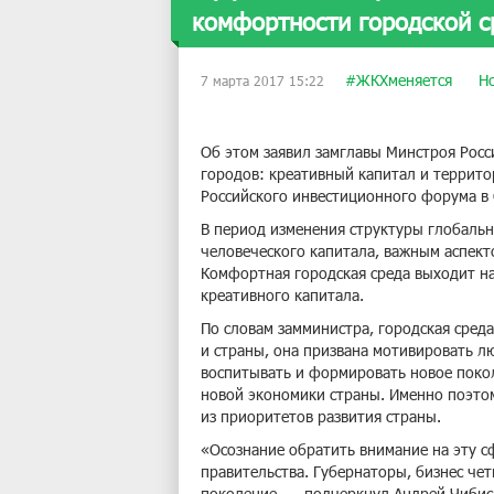
комфортности городской 
#ЖКХменяется
Н
7 марта 2017 15:22
Об этом заявил замглавы Минстроя Росс
городов: креативный капитал и террит
Российского инвестиционного форума в 
В период изменения структуры глобальн
человеческого капитала, важным аспект
Комфортная городская среда выходит на
креативного капитала.
По словам замминистра, городская среда
и страны, она призвана мотивировать л
воспитывать и формировать новое покол
новой экономики страны. Именно поэто
из приоритетов развития страны.
«Осознание обратить внимание на эту с
правительства. Губернаторы, бизнес че
поколение, — подчеркнул Андрей Чибис