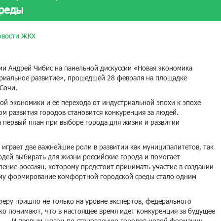
среды
овости ЖКХ
ии Андрей Чибис на панельной дискуссии «Новая экономика
ориальное развитие», прошедшей 28 февраля на площадке
Сочи.
ой экономики и ее перехода от индустриальной эпохи к эпохе
ом развития городов становится конкуренция за людей.
 первый план при выборе города для жизни и развитии
 играет две важнейшие роли в развитии как муниципалитетов, так
юдей выбирать для жизни российские города и помогает
ение россиян, которому предстоит принимать участие в создании
му формирование комфортной городской среды стало одним
феру пришло не только на уровне экспертов, федерального
тко понимают, что в настоящее время идет конкуренция за будущее
. — И первым шагом по становлению городов новой формации