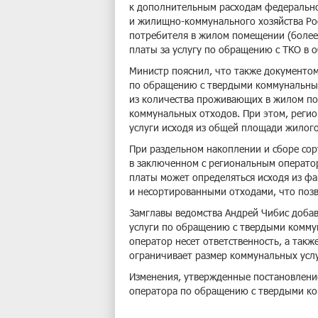
к дополнительным расходам федеральн
и жилищно-коммунального хозяйства Ро
потребителя в жилом помещении (более
платы за услугу по обращению с ТКО в 
Министр пояснил, что также документом
по обращению с твердыми коммунальным
из количества проживающих в жилом по
коммунальных отходов. При этом, реги
услуги исходя из общей площади жилог
При раздельном накоплении и сборе сорт
в заключенном с региональным оператор
платы может определяться исходя из фа
и несортированными отходами, что позв
Замглавы ведомства Андрей Чибис добав
услуги по обращению с твердыми комму
оператор несет ответственность, а такж
ограничивает размер коммунальных услу
Изменения, утвержденные постановление
оператора по обращению с твердыми к