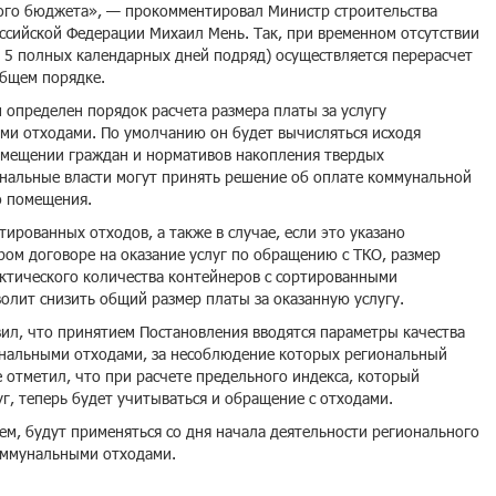
ого бюджета», — прокомментировал Министр строительства
ссийской Федерации Михаил Мень. Так, при временном отсутствии
 5 полных календарных дней подряд) осуществляется перерасчет
общем порядке.
 определен порядок расчета размера платы за услугу
и отходами. По умолчанию он будет вычисляться исходя
мещении граждан и нормативов накопления твердых
ональные власти могут принять решение об оплате коммунальной
о помещения.
ированных отходов, а также в случае, если это указано
ом договоре на оказание услуг по обращению с ТКО, размер
ктического количества контейнеров с сортированными
олит снизить общий размер платы за оказанную услугу.
ил, что принятием Постановления вводятся параметры качества
нальными отходами, за несоблюдение которых региональный
е отметил, что при расчете предельного индекса, который
г, теперь будет учитываться и обращение с отходами.
м, будут применяться со дня начала деятельности регионального
оммунальными отходами.