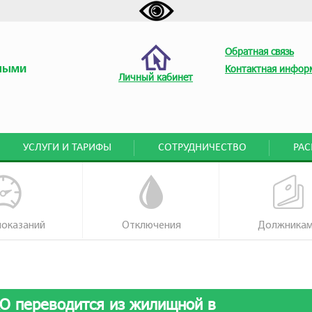
Обратная связь
ными
Контактная инфор
Личный кабинет
УСЛУГИ И ТАРИФЫ
СОТРУДНИЧЕСТВО
РА
показаний
Отключения
Должника
КО переводится из жилищной в