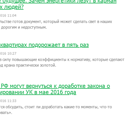
 будущее. Зачем энергетики лезут в карман
х людей?
2016 11:04
льстве готов документ, который может сделать свет в наших
 дорогим и недоступным.
 квартирах подорожает в пять раз
2016 10:27
 в силу повышающие коэффициенты к нормативу, которые сделают
од крана практически золотой.
 РФ могут вернуться к доработке закона о
ировании УК в мае 2016 года
2016 11:33
ся обсудить, стоит ли доработать какие-то моменты, что-то
вать».