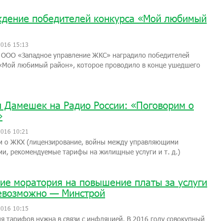
дение победителей конкурса «Мой любимый
2016 15:13
я ООО «Западное управление ЖКС» наградило победителей
 «Мой любимый район», которое проводило в конце ушедшего
 Дамешек на Радио России: «Поговорим о
»
2016 10:21
м о ЖКХ (лицензирование, войны между управляющими
и, рекомендуемые тарифы на жилищные услуги и т. д.)
ие моратория на повышение платы за услуги
евозможно — Минстрой
2016 10:15
я тарифов нужна в связи с инфляцией. В 2016 году совокупный