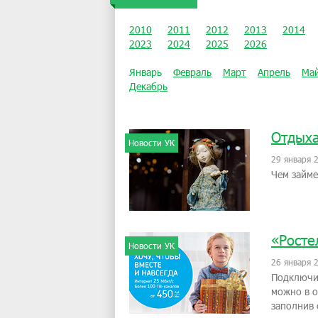
2010
2011
2012
2013
2014
2023
2024
2025
2026
Январь
Февраль
Март
Апрель
Ма
Декабрь
Отдыха
Новости УК
29 января 
Чем займе
«Росте
Новости УК
26 января 
Подключи
можно в о
заполнив 