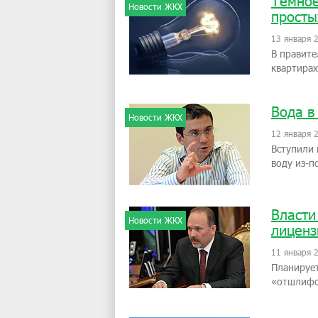
Тёмное
Новости ЖКХ
просты
13 января 
В правите
квартирах
Вода в
Новости ЖКХ
12 января 
Вступили
воду из-п
Власти
Новости ЖКХ
лиценз
11 января 
Планирует
«отшлифо