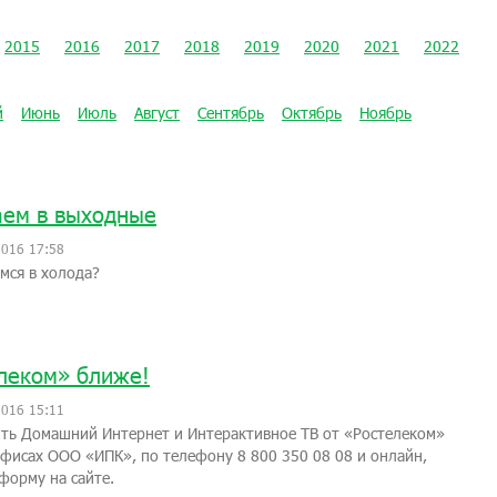
2015
2016
2017
2018
2019
2020
2021
2022
й
Июнь
Июль
Август
Сентябрь
Октябрь
Ноябрь
ем в выходные
2016 17:58
мся в холода?
леком» ближе!
2016 15:11
ть Домашний Интернет и Интерактивное ТВ от «Ростелеком»
фисах ООО «ИПК», по телефону 8 800 350 08 08 и онлайн,
форму на сайте.