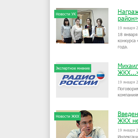
Награж
Новости УК
район»
19 января 
18 январ
конкурса
года.
Михаил
Экспертное мнение
ЖКХ...
19 января 
Поговори
компаниям
Введен
Новости ЖКХ
ЖКХ н
19 января 
Индексаци