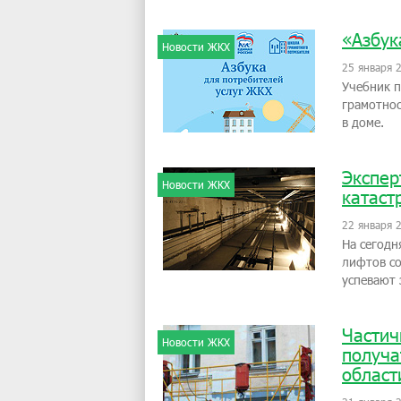
«Азбук
Новости ЖКХ
25 января 
Учебник 
грамотнос
в доме.
Экспер
Новости ЖКХ
катаст
22 января 
На сегодн
лифтов со
успевают 
Частич
Новости ЖКХ
получа
област