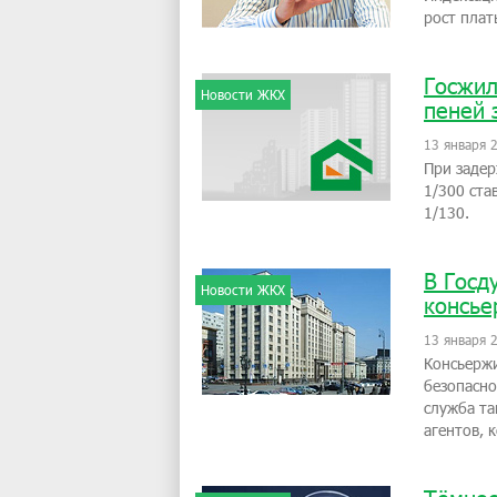
рост плат
Госжил
Новости ЖКХ
пеней 
13 января 
При задер
1/300 ста
1/130.
В Госд
Новости ЖКХ
консье
13 января 
Консьержи
безопасно
служба та
агентов, 