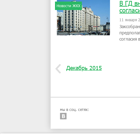
В ГД в
Новости ЖКХ
соглас
11 января 
Заксобран
предполаг
согласия 
Декабрь 2015
мы в соц. сетях: