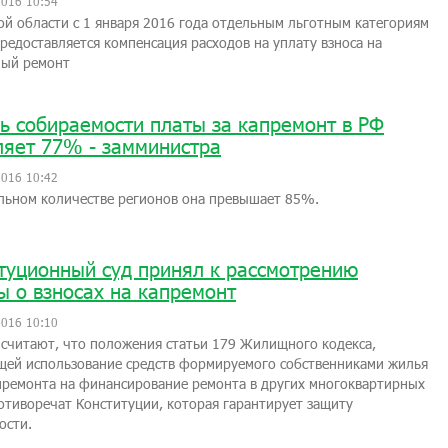
2016 10:54
ой области с 1 января 2016 года отдельным льготным категориям
редоставляется компенсация расходов на уплату взноса на
ный ремонт
ь собираемости платы за капремонт в РФ
ляет 77% - замминистра
2016 10:42
льном количестве регионов она превышает 85%.
туционный суд принял к рассмотрению
ы о взносах на капремонт
2016 10:10
считают, что положения статьи 179 Жилищного кодекса,
щей использование средств формируемого собственниками жилья
ремонта на финансирование ремонта в других многоквартирных
отиворечат Конституции, которая гарантирует защиту
ости.