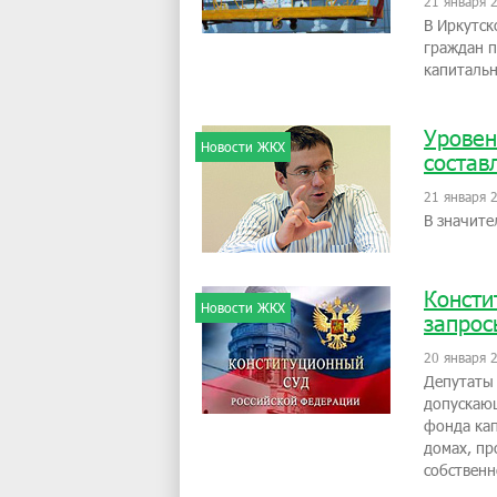
21 января 
В Иркутск
граждан п
капиталь
Уровен
Новости ЖКХ
состав
21 января 
В значите
Консти
Новости ЖКХ
запрос
20 января 
Депутаты 
допускаю
фонда кап
домах, пр
собственн