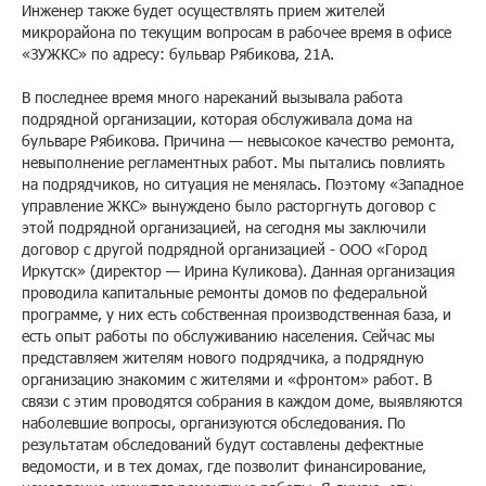
Инженер также будет осуществлять прием жителей
микрорайона по текущим вопросам в рабочее время в офисе
«ЗУЖКС» по адресу: бульвар Рябикова, 21А.
В последнее время много нареканий вызывала работа
подрядной организации, которая обслуживала дома на
бульваре Рябикова. Причина — невысокое качество ремонта,
невыполнение регламентных работ. Мы пытались повлиять
на подрядчиков, но ситуация не менялась. Поэтому «Западное
управление ЖКС» вынуждено было расторгнуть договор с
этой подрядной организацией, на сегодня мы заключили
договор с другой подрядной организацией - ООО «Город
Иркутск» (директор — Ирина Куликова). Данная организация
проводила капитальные ремонты домов по федеральной
программе, у них есть собственная производственная база, и
есть опыт работы по обслуживанию населения. Сейчас мы
представляем жителям нового подрядчика, а подрядную
организацию знакомим с жителями и «фронтом» работ. В
связи с этим проводятся собрания в каждом доме, выявляются
наболевшие вопросы, организуются обследования. По
результатам обследований будут составлены дефектные
ведомости, и в тех домах, где позволит финансирование,