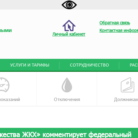
Обратная связь
ными
Контактная инфор
Личный кабинет
УСЛУГИ И ТАРИФЫ
СОТРУДНИЧЕСТВО
РА
показаний
Отключения
Должника
жества ЖКХ» комментирует федеральный