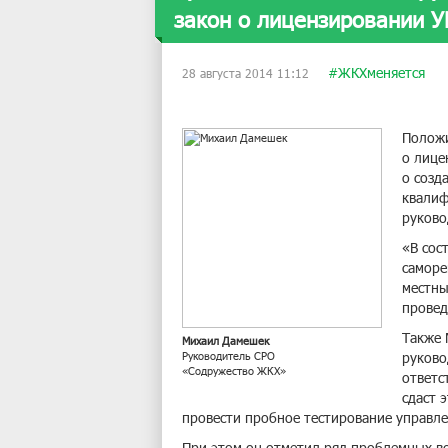
закон о лицензировании У
#ЖКХменяется
28 августа 2014 11:12
Положи
о лице
о созд
квалиф
руково
«В сос
саморе
местны
провед
Также 
Михаил Дамешек
Руководитель СРО
руково
«Содружество ЖКХ»
ответс
сдаст 
провести пробное тестирование управл
При этом он отметил ряд проблемных в