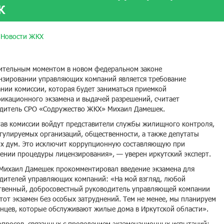
К
Новости ЖКХ
тельным моментом в новом федеральном законе
нзировании управляющих компаний является требование
ании комиссии, которая будет заниматься приемкой
икационного экзамена и выдачей разрешений, считает
дитель СРО «Содружество ЖКХ» Михаил Дамешек.
тав комиссии войдут представители службы жилищного контроля,
гулируемых организаций, общественности, а также депутаты
х дум. Это исключит коррупционную составляющую при
ении процедуры лицензирования», — уверен иркутский эксперт.
Михаил Дамешек прокомментировал введение экзамена для
дителей управляющих компаний: «На мой взгляд, любой
твенный, добросовестный руководитель управляющей компании
этот экзамен без особых затруднений. Тем не менее, мы планируем
енцев, которые обслуживают жилые дома в Иркутской области».
опросов, связанных с проведением экзаменационных испытаний: