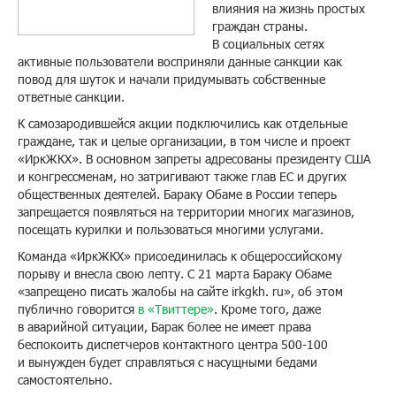
влияния на жизнь простых
граждан страны.
В социальных сетях
активные пользователи восприняли данные санкции как
повод для шуток и начали придумывать собственные
ответные санкции.
К самозародившейся акции подключились как отдельные
граждане, так и целые организации, в том числе и проект
«ИркЖКХ». В основном запреты адресованы президенту США
и конгрессменам, но затригивают также глав ЕС и других
общественных деятелей. Бараку Обаме в России теперь
запрещается появляться на территории многих магазинов,
посещать курилки и пользоваться многими услугами.
Команда «ИркЖКХ» присоединилась к общероссийскому
порыву и внесла свою лепту. С 21 марта Бараку Обаме
«запрещено писать жалобы на сайте irkgkh. ru», об этом
публично говорится
в «Твиттере»
. Кроме того, даже
в аварийной ситуации, Барак более не имеет права
беспокоить диспетчеров контактного центра 500-100
и вынужден будет справляться с насущными бедами
самостоятельно.