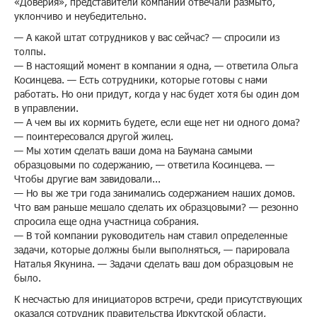
«Доверия», представители компании отвечали размыто,
уклончиво и неубедительно.
— А какой штат сотрудников у вас сейчас? — спросили из
толпы.
— В настоящий момент в компании я одна, — ответила Ольга
Косинцева. — Есть сотрудники, которые готовы с нами
работать. Но они придут, когда у нас будет хотя бы один дом
в управлении.
— А чем вы их кормить будете, если еще нет ни одного дома?
— поинтересовался другой жилец.
— Мы хотим сделать ваши дома на Баумана самыми
образцовыми по содержанию, — ответила Косинцева. —
Чтобы другие вам завидовали...
— Но вы же три года занимались содержанием наших домов.
Что вам раньше мешало сделать их образцовыми? — резонно
спросила еще одна участница собрания.
— В той компании руководитель нам ставил определенные
задачи, которые должны были выполняться, — парировала
Наталья Якунина. — Задачи сделать ваш дом образцовым не
было.
К несчастью для инициаторов встречи, среди присутствующих
оказался сотрудник правительства Иркутской области,