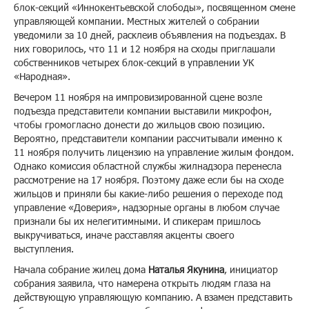
блок-секций «Иннокентьевской слободы», посвященном смене
управляющей компании. Местных жителей о собрании
уведомили за 10 дней, расклеив объявления на подъездах. В
них говорилось, что 11 и 12 ноября на сходы приглашали
собственников четырех блок-секций в управлении УК
«Народная».
Вечером 11 ноября на импровизированной сцене возле
подъезда представители компании выставили микрофон,
чтобы громогласно донести до жильцов свою позицию.
Вероятно, представители компании рассчитывали именно к
11 ноября получить лицензию на управление жилым фондом.
Однако комиссия областной службы жилнадзора перенесла
рассмотрение на 17 ноября. Поэтому даже если бы на сходе
жильцов и приняли бы какие-либо решения о переходе под
управление «Доверия», надзорные органы в любом случае
признали бы их нелегитимными. И спикерам пришлось
выкручиваться, иначе расставляя акценты своего
выступления.
Начала собрание жилец дома
Наталья Якунина
, инициатор
собрания заявила, что намерена открыть людям глаза на
действующую управляющую компанию. А взамен представить