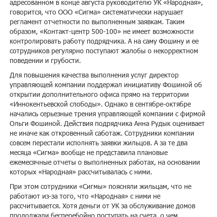
адресованном в конце августа руководителю УК «Народная»,
говорится, что ООО «Сигма» систематически нарушает
регламент отчетности по выполненным заявкам. Таким
образом, «Контакт-центр 500-100» не имеет возможности
контролировать работу подрядчика. А на саму Фошину и ее
сотрудников регулярно поступают жалобы о некорректном
поведении и грубости.
Для повышения качества выполнения услуг директор
управляющей компании поддержал инициативу Фошиной об
открытии дополнительного офиса прямо на территории
«Иннокентьевской слободы». Однако в сентябре-октябре
начались серьезные трения управляющей компании с фирмой
Ольги Фошиной. Действия подрядчика Анна Рудык оценивает
не иначе как откровенный саботаж. Сотрудники компании
совсем перестали исполнять заявки жильцов. А за те два
месяца «Сигма» вообще не представила плановые
ежемесячные отчеты о выполненных работах, на основании
которых «Народная» рассчитывалась с ними.
При этом сотрудники «Сигмы» поясняли жильцам, что не
работают из-за того, что «Народная» с ними не
рассчитывается. Хотя деньги от УК за обслуживание домов
продолжали бесперебойно поступать на счета, о чем