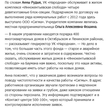
По словам
Анны Рудык
, УК «Народная» обслуживает в жилом
комплексе «Иннокентьевская слобода» четыре
девятиэтажные блок-секции. Подрядчиком по договору на
выполнение ряда коммунальных работ с 2012 года здесь
выступало ООО «Сигма». Учредителем компании являлась
местная предпринимательница
Ольга Алексеевна Фошина
.
— В нашем управлении находятся порядка 400
многоквартирных домов в Октябрьском и Ленинском районах,
— рассказывает гендиректор УК «Народная». — Но дело в
том, что большая часть этого фонда — старое и аварийное
жилье, очень сложное и затратное в содержании. Честно
сказать, обслуживание жилых домов в «Иннокентьевской
слободе» на Баумана нам важно, поскольку это наши активы,
позволяющие иметь опыт работы на новых домах.
Анна поясняет, что у заказчиков давно возникали вопросы по
поводу чистоплотности и качества работы «Сигмы». В адрес
работников организации звучали претензии о медленном
реагировании на заявки и грубом, даже хамском отношении
со стороны персонала. Эту информацию подтверждают и в
«Контакт-центре 500-100», через который принимали и
контролировали исполнение заявок.