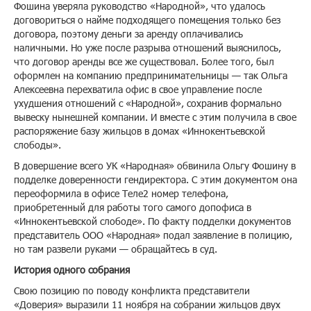
Фошина уверяла руководство «Народной», что удалось
договориться о найме подходящего помещения только без
договора, поэтому деньги за аренду оплачивались
наличными. Но уже после разрыва отношений выяснилось,
что договор аренды все же существовал. Более того, был
оформлен на компанию предпринимательницы — так Ольга
Алексеевна перехватила офис в свое управление после
ухудшения отношений с «Народной», сохранив формально
вывеску нынешней компании. И вместе с этим получила в свое
распоряжение базу жильцов в домах «Иннокентьевской
слободы».
В довершение всего УК «Народная» обвинила Ольгу Фошину в
подделке доверенности гендиректора. С этим документом она
переоформила в офисе Теле2 номер телефона,
приобретенный для работы того самого допофиса в
«Иннокентьевской слободе». По факту подделки документов
представитель ООО «Народная» подал заявление в полицию,
но там развели руками — обращайтесь в суд.
История одного собрания
Свою позицию по поводу конфликта представители
«Доверия» выразили 11 ноября на собрании жильцов двух