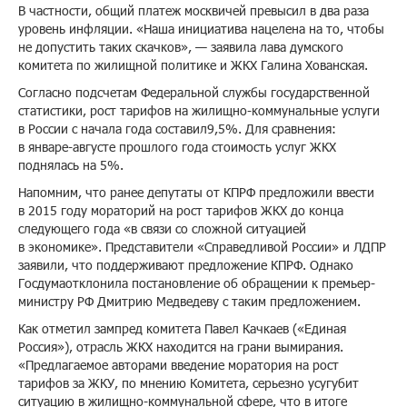
В частности, общий платеж москвичей превысил в два раза
уровень инфляции. «Наша инициатива нацелена на то, чтобы
не допустить таких скачков», — заявила лава думского
комитета по жилищной политике и ЖКХ Галина Хованская.
Согласно подсчетам Федеральной службы государственной
статистики, рост тарифов на жилищно-коммунальные услуги
в России с начала года составил9,5%. Для сравнения:
в январе-августе прошлого года стоимость услуг ЖКХ
поднялась на 5%.
Напомним, что ранее депутаты от КПРФ предложили ввести
в 2015 году мораторий на рост тарифов ЖКХ до конца
следующего года «в связи со сложной ситуацией
в экономике». Представители «Справедливой России» и ЛДПР
заявили, что поддерживают предложение КПРФ. Однако
Госдумаотклонила постановление об обращении к премьер-
министру РФ Дмитрию Медведеву с таким предложением.
Как отметил зампред комитета Павел Качкаев («Единая
Россия»), отрасль ЖКХ находится на грани вымирания.
«Предлагаемое авторами введение моратория на рост
тарифов за ЖКУ, по мнению Комитета, серьезно усугубит
ситуацию в жилищно-коммунальной сфере, что в итоге