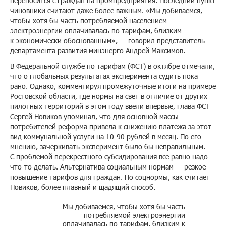
переносится с граждан на промпредприятия. Последний пункт
чиновники считают даже более важным. «Мы добиваемся,
чтобы хотя бы часть потребляемой населением
электроэнергии оплачивалась по тарифам, близким
к экономически обоснованным», — говорил представитель
департамента развития минэнерго Андрей Максимов.
В Федеральной службе по тарифам (ФСТ) в октябре отмечали,
что о глобальных результатах эксперимента судить пока
рано. Однако, комментируя промежуточные итоги на примере
Ростовской области, где нормы на свет в отличие от других
пилотных территорий в этом году ввели впервые, глава ФСТ
Сергей Новиков упоминал, что для основной массы
потребителей реформа привела к снижению платежа за этот
вид коммунальной услуги на 10-90 рублей в месяц. По его
мнению, зачеркивать эксперимент было бы неправильным.
С проблемой перекрестного субсидирования все равно надо
что-то делать. Альтернатива социальным нормам — резкое
повышение тарифов для граждан. Но соцнормы, как считает
Новиков, более плавный и щадящий способ.
Мы добиваемся, чтобы хотя бы часть
потребляемой электроэнергии
оплачивалась по тарифам, близким к