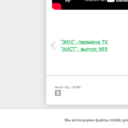
"ЖКХ", передача ТК
"АИСТ", выпуск №9
мы в соц. сетях:
Мы используем файлы cookie дл